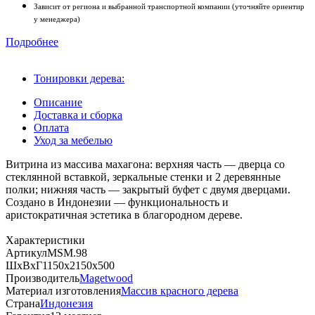
Зависит от региона и выбранной транспортной компании (уточняйте ориентир
у менеджера)
Подробнее
Тонировки дерева:
Описание
Доставка и сборка
Оплата
Уход за мебелью
Витрина из массива махагона: верхняя часть — дверца со
стеклянной вставкой, зеркальные стенки и 2 деревянные
полки; нижняя часть — закрытый буфет с двумя дверцами.
Создано в Индонезии — функциональность и
аристократичная эстетика в благородном дереве.
Характеристики
Артикул
MSM.98
ШхВхГ
1150х2150х500
Производитель
Magetwood
Материал изготовления
Массив красного дерева
Страна
Индонезия