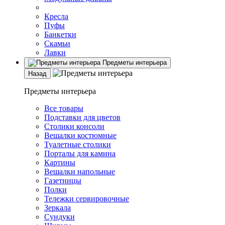
Кресла
Пуфы
Банкетки
Скамьи
Лавки
Предметы интерьера
Назад
Предметы интерьера
Все товары
Подставки для цветов
Столики консоли
Вешалки костюмные
Туалетные столики
Порталы для камина
Картины
Вешалки напольные
Газетницы
Полки
Тележки сервировочные
Зеркала
Сундуки