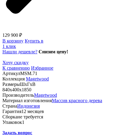
129 900 ₽
В корзину
Купить в
1 клик
Нашли дешевле?
Снизим цену!
Хочу скидку
К сравнению
Избранное
Артикул
MSM.71
Коллекция
Magetwood
Размеры
ШхГхВ
840х400х1850
Производитель
Magetwood
Материал изготовления
Массив красного дерева
Страна
Индонезия
Гарантия
12 месяцев
Сборка
не требуется
Упаковок
1
Задать вопрос