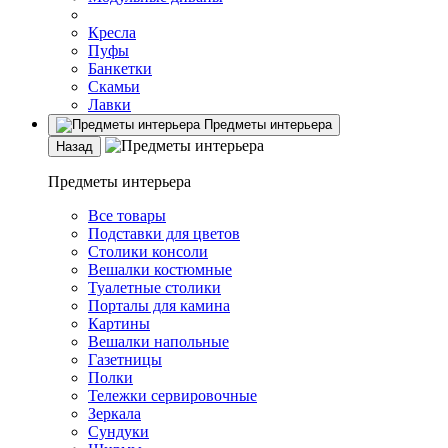
Кресла
Пуфы
Банкетки
Скамьи
Лавки
Предметы интерьера
Назад
Предметы интерьера
Все товары
Подставки для цветов
Столики консоли
Вешалки костюмные
Туалетные столики
Порталы для камина
Картины
Вешалки напольные
Газетницы
Полки
Тележки сервировочные
Зеркала
Сундуки