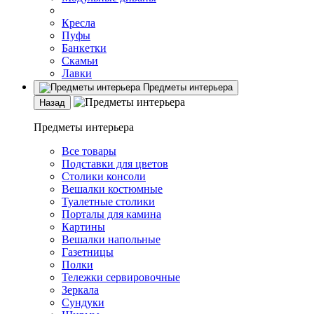
Кресла
Пуфы
Банкетки
Скамьи
Лавки
Предметы интерьера
Назад
Предметы интерьера
Все товары
Подставки для цветов
Столики консоли
Вешалки костюмные
Туалетные столики
Порталы для камина
Картины
Вешалки напольные
Газетницы
Полки
Тележки сервировочные
Зеркала
Сундуки