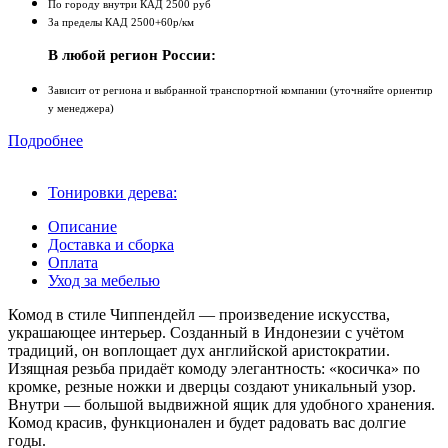
По городу внутри КАД 2500 руб
За пределы КАД 2500+60р/км
В любой регион России:
Зависит от региона и выбранной транспортной компании (уточняйте ориентир
у менеджера)
Подробнее
Тонировки дерева:
Описание
Доставка и сборка
Оплата
Уход за мебелью
Комод в стиле Чиппендейл — произведение искусства,
украшающее интерьер. Созданный в Индонезии с учётом
традиций, он воплощает дух английской аристократии.
Изящная резьба придаёт комоду элегантность: «косичка» по
кромке, резные ножки и дверцы создают уникальный узор.
Внутри — большой выдвижной ящик для удобного хранения.
Комод красив, функционален и будет радовать вас долгие
годы.