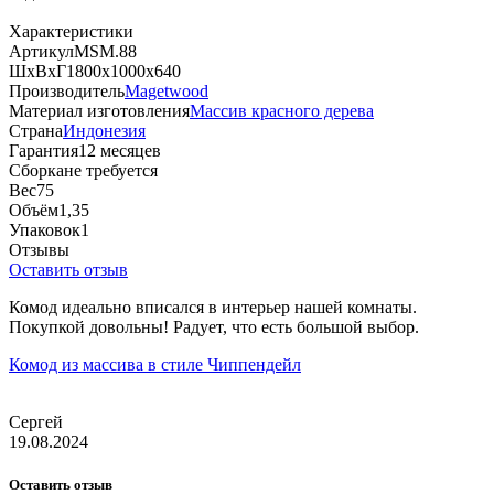
Характеристики
Артикул
MSM.88
ШхВхГ
1800х1000х640
Производитель
Magetwood
Материал изготовления
Массив красного дерева
Страна
Индонезия
Гарантия
12 месяцев
Сборка
не требуется
Вес
75
Объём
1,35
Упаковок
1
Отзывы
Оставить отзыв
Комод идеально вписался в интерьер нашей комнаты.
Покупкой довольны! Радует, что есть большой выбор.
Комод из массива в стиле Чиппендейл
Сергей
19.08.2024
Оставить отзыв