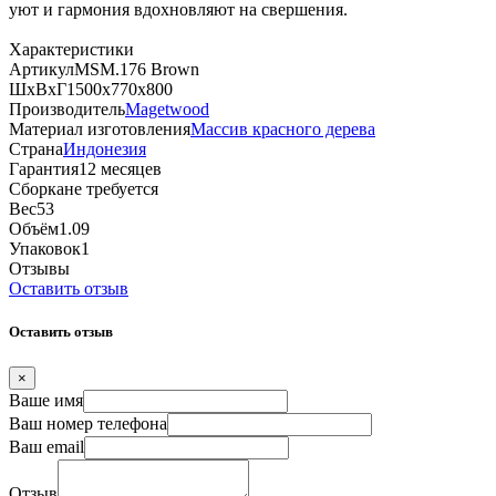
уют и гармония вдохновляют на свершения.
Характеристики
Артикул
MSM.176 Brown
ШхВхГ
1500х770х800
Производитель
Magetwood
Материал изготовления
Массив красного дерева
Страна
Индонезия
Гарантия
12 месяцев
Сборка
не требуется
Вес
53
Объём
1.09
Упаковок
1
Отзывы
Оставить отзыв
Оставить отзыв
×
Ваше имя
Ваш номер телефона
Ваш email
Отзыв