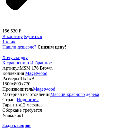
156 530 ₽
В корзину
Купить в
1 клик
Нашли дешевле?
Снизим цену!
Хочу скидку
К сравнению
Избранное
Артикул
MSM.176 Brown
Коллекция
Magetwood
Размеры
ШхГхВ
1500х800х770
Производитель
Magetwood
Материал изготовления
Массив красного дерева
Страна
Индонезия
Гарантия
12 месяцев
Сборка
не требуется
Упаковок
1
Задать вопрос