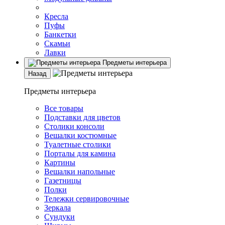
Кресла
Пуфы
Банкетки
Скамьи
Лавки
Предметы интерьера
Назад
Предметы интерьера
Все товары
Подставки для цветов
Столики консоли
Вешалки костюмные
Туалетные столики
Порталы для камина
Картины
Вешалки напольные
Газетницы
Полки
Тележки сервировочные
Зеркала
Сундуки