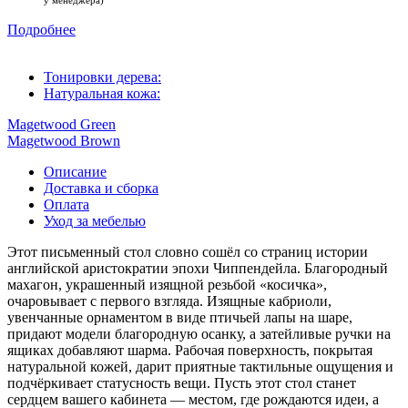
у менеджера)
Подробнее
Тонировки дерева:
Натуральная кожа:
Magetwood Green
Magetwood Brown
Описание
Доставка и сборка
Оплата
Уход за мебелью
Этот письменный стол словно сошёл со страниц истории
английской аристократии эпохи Чиппендейла. Благородный
махагон, украшенный изящной резьбой «косичка»,
очаровывает с первого взгляда. Изящные кабриоли,
увенчанные орнаментом в виде птичьей лапы на шаре,
придают модели благородную осанку, а затейливые ручки на
ящиках добавляют шарма. Рабочая поверхность, покрытая
натуральной кожей, дарит приятные тактильные ощущения и
подчёркивает статусность вещи. Пусть этот стол станет
сердцем вашего кабинета — местом, где рождаются идеи, а