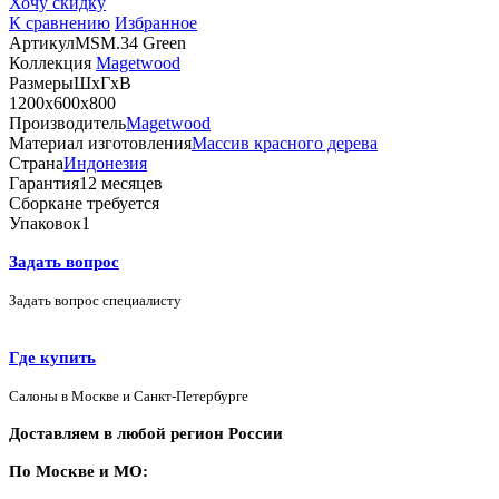
Хочу скидку
К сравнению
Избранное
Артикул
MSM.34 Green
Коллекция
Magetwood
Размеры
ШхГхВ
1200х600х800
Производитель
Magetwood
Материал изготовления
Массив красного дерева
Страна
Индонезия
Гарантия
12 месяцев
Сборка
не требуется
Упаковок
1
Задать вопрос
Задать вопрос специалисту
Где купить
Салоны в Москве и Санкт-Петербурге
Доставляем в любой регион России
По Москве и МО: