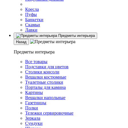
Кресла
Пуфы
Банкетки
Скамьи
Лавки
Предметы интерьера
Назад
Предметы интерьера
Все товары
Подставки для цветов
Столики консоли
Вешалки костюмные
Туалетные столики
Порталы для камина
Картины
Вешалки напольные
Газетницы
Полки
Тележки сервировочные
Зеркала
Сундуки