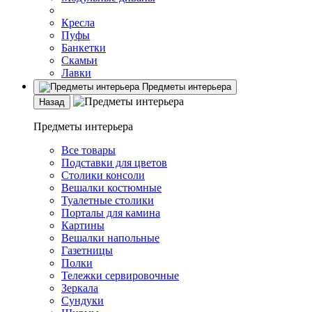
Кресла
Пуфы
Банкетки
Скамьи
Лавки
Предметы интерьера
Назад
Предметы интерьера
Все товары
Подставки для цветов
Столики консоли
Вешалки костюмные
Туалетные столики
Порталы для камина
Картины
Вешалки напольные
Газетницы
Полки
Тележки сервировочные
Зеркала
Сундуки