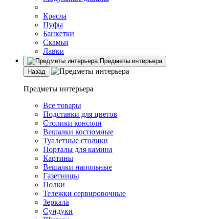
Кресла
Пуфы
Банкетки
Скамьи
Лавки
Предметы интерьера
Назад
Предметы интерьера
Все товары
Подставки для цветов
Столики консоли
Вешалки костюмные
Туалетные столики
Порталы для камина
Картины
Вешалки напольные
Газетницы
Полки
Тележки сервировочные
Зеркала
Сундуки