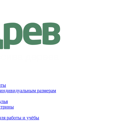
аты
 индивидуальным размерам
улья
итрины
для работы и учёбы