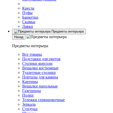
Кресла
Пуфы
Банкетки
Скамьи
Лавки
Предметы интерьера
Назад
Предметы интерьера
Все товары
Подставки для цветов
Столики консоли
Вешалки костюмные
Туалетные столики
Порталы для камина
Картины
Вешалки напольные
Газетницы
Полки
Тележки сервировочные
Зеркала
Сундуки