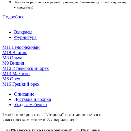
Зависит от региона и выбранной транспортной компании (уточняйте ориентир
у менеджера)
Подробнее
Выкрасы
Фурнитура
М11 Белоснежный
М18 Ваниль
M8 Ольха
М9 Вишня
М10 Итальянский орех
М13 Махагон
М6 Орех
М16 Грецкий орех
Описание
Доставка и сборка
Уход за мебелью
Тумба прикроватная "Лирона" изготавливается в
классическом стиле в 2-х вариантах:
- 100% массив бука (все крашения). +50% к цене