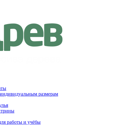
аты
 индивидуальным размерам
улья
итрины
для работы и учёбы