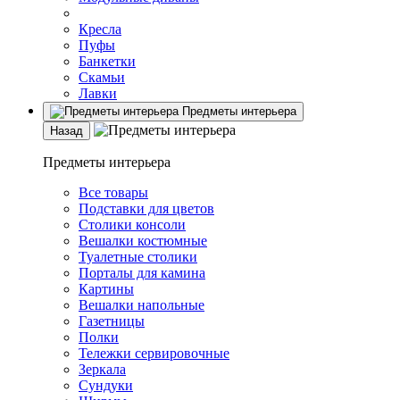
Кресла
Пуфы
Банкетки
Скамьи
Лавки
Предметы интерьера
Назад
Предметы интерьера
Все товары
Подставки для цветов
Столики консоли
Вешалки костюмные
Туалетные столики
Порталы для камина
Картины
Вешалки напольные
Газетницы
Полки
Тележки сервировочные
Зеркала
Сундуки