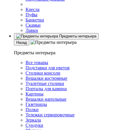
Кресла
Пуфы
Банкетки
Скамьи
Лавки
Предметы интерьера
Назад
Предметы интерьера
Все товары
Подставки для цветов
Столики консоли
Вешалки костюмные
Туалетные столики
Порталы для камина
Картины
Вешалки напольные
Газетницы
Полки
Тележки сервировочные
Зеркала
Сундуки