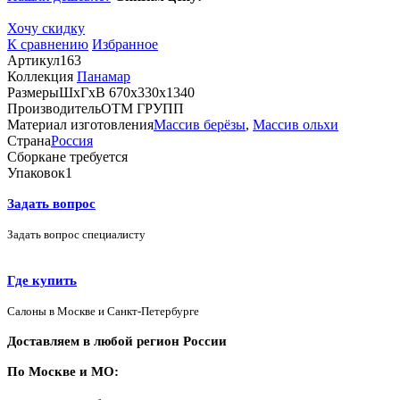
Хочу скидку
К сравнению
Избранное
Артикул
163
Коллекция
Панамар
Размеры
ШхГхВ 670х330х1340
Производитель
ОТМ ГРУПП
Материал изготовления
Массив берёзы
,
Массив ольхи
Страна
Россия
Сборка
не требуется
Упаковок
1
Задать вопрос
Задать вопрос специалисту
Где купить
Салоны в Москве и Санкт-Петербурге
Доставляем в любой регион России
По Москве и МО: