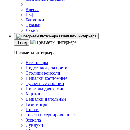
Кресла
Пуфы
Банкетки
Скамьи
Лавки
Предметы интерьера
Назад
Предметы интерьера
Все товары
Подставки для цветов
Столики консоли
Вешалки костюмные
Туалетные столики
Порталы для камина
Картины
Вешалки напольные
Газетницы
Полки
Тележки сервировочные
Зеркала
Сундуки