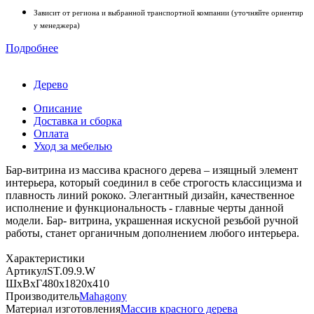
Зависит от региона и выбранной транспортной компании (уточняйте ориентир
у менеджера)
Подробнее
Дерево
Описание
Доставка и сборка
Оплата
Уход за мебелью
Бар-витрина из массива красного дерева – изящный элемент
интерьера, который соединил в себе строгость классицизма и
плавность линий рококо. Элегантный дизайн, качественное
исполнение и функциональность - главные черты данной
модели. Бар- витрина, украшенная искусной резьбой ручной
работы, станет органичным дополнением любого интерьера.
Характеристики
Артикул
ST.09.9.W
ШхВхГ
480х1820х410
Производитель
Mahagony
Материал изготовления
Массив красного дерева