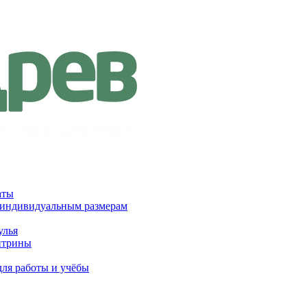
аты
 индивидуальным размерам
улья
итрины
для работы и учёбы