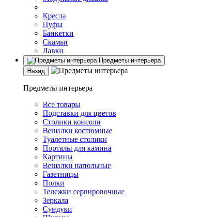
Кресла
Пуфы
Банкетки
Скамьи
Лавки
Предметы интерьера
Назад
Предметы интерьера
Все товары
Подставки для цветов
Столики консоли
Вешалки костюмные
Туалетные столики
Порталы для камина
Картины
Вешалки напольные
Газетницы
Полки
Тележки сервировочные
Зеркала
Сундуки