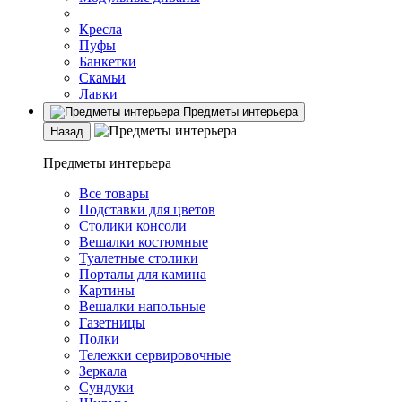
Кресла
Пуфы
Банкетки
Скамьи
Лавки
Предметы интерьера
Назад
Предметы интерьера
Все товары
Подставки для цветов
Столики консоли
Вешалки костюмные
Туалетные столики
Порталы для камина
Картины
Вешалки напольные
Газетницы
Полки
Тележки сервировочные
Зеркала
Сундуки