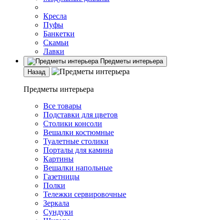
Кресла
Пуфы
Банкетки
Скамьи
Лавки
Предметы интерьера
Назад
Предметы интерьера
Все товары
Подставки для цветов
Столики консоли
Вешалки костюмные
Туалетные столики
Порталы для камина
Картины
Вешалки напольные
Газетницы
Полки
Тележки сервировочные
Зеркала
Сундуки