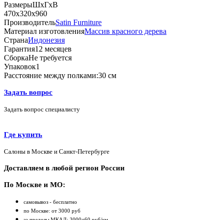
Размеры
ШхГхВ
470х320х960
Производитель
Satin Furniture
Материал изготовления
Массив красного дерева
Страна
Индонезия
Гарантия
12 месяцев
Сборка
Не требуется
Упаковок
1
Расстояние между полками:
30 см
Задать вопрос
Задать вопрос специалисту
Где купить
Салоны в Москве и Санкт-Петербурге
Доставляем в любой регион России
По Москве и МО:
самовывоз - бесплатно
по Москве: от 3000 руб
за пределы МКАД: 3000+60 руб/км