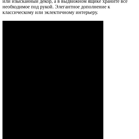
или изысканный декор, а в выдвижном ящике храните всё
необходимое под рукой. Элегантное дополнение к
классическому или эклектичному интерьеру.