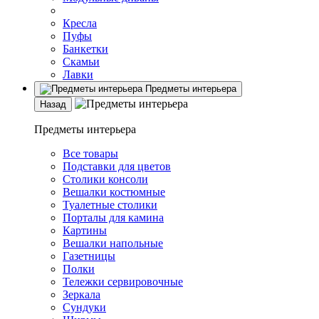
Кресла
Пуфы
Банкетки
Скамьи
Лавки
Предметы интерьера
Назад
Предметы интерьера
Все товары
Подставки для цветов
Столики консоли
Вешалки костюмные
Туалетные столики
Порталы для камина
Картины
Вешалки напольные
Газетницы
Полки
Тележки сервировочные
Зеркала
Сундуки