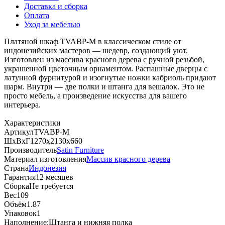
Доставка и сборка
Оплата
Уход за мебелью
Платяной шкаф TVABP-M в классическом стиле от
индонезийских мастеров — шедевр, создающий уют.
Изготовлен из массива красного дерева с ручной резьбой,
украшенной цветочным орнаментом. Распашные дверцы с
латунной фурнитурой и изогнутые ножки кабриоль придают
шарм. Внутри — две полки и штанга для вешалок. Это не
просто мебель, а произведение искусства для вашего
интерьера.
Характеристики
Артикул
TVABP-M
ШхВхГ
1270х2130х660
Производитель
Satin Furniture
Материал изготовления
Массив красного дерева
Страна
Индонезия
Гарантия
12 месяцев
Сборка
Не требуется
Вес
109
Объём
1.87
Упаковок
1
Наполнение:
Штанга и нижняя полка