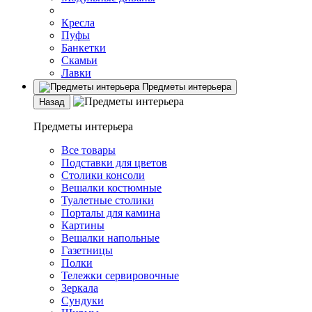
Кресла
Пуфы
Банкетки
Скамьи
Лавки
Предметы интерьера
Назад
Предметы интерьера
Все товары
Подставки для цветов
Столики консоли
Вешалки костюмные
Туалетные столики
Порталы для камина
Картины
Вешалки напольные
Газетницы
Полки
Тележки сервировочные
Зеркала
Сундуки