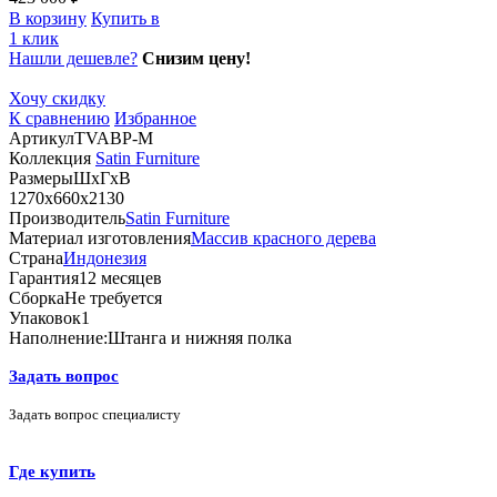
В корзину
Купить в
1 клик
Нашли дешевле?
Снизим цену!
Хочу скидку
К сравнению
Избранное
Артикул
TVABP-M
Коллекция
Satin Furniture
Размеры
ШхГхВ
1270х660х2130
Производитель
Satin Furniture
Материал изготовления
Массив красного дерева
Страна
Индонезия
Гарантия
12 месяцев
Сборка
Не требуется
Упаковок
1
Наполнение:
Штанга и нижняя полка
Задать вопрос
Задать вопрос специалисту
Где купить