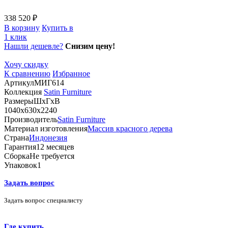
338 520 ₽
В корзину
Купить в
1 клик
Нашли дешевле?
Снизим цену!
Хочу скидку
К сравнению
Избранное
Артикул
МИГ614
Коллекция
Satin Furniture
Размеры
ШхГхВ
1040х630х2240
Производитель
Satin Furniture
Материал изготовления
Массив красного дерева
Страна
Индонезия
Гарантия
12 месяцев
Сборка
Не требуется
Упаковок
1
Задать вопрос
Задать вопрос специалисту
Где купить