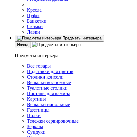
Кресла
Пуфы
Банкетки
Скамьи
Лавки
Предметы интерьера
Назад
Предметы интерьера
Все товары
Подставки для цветов
Столики консоли
Вешалки костюмные
Туалетные столики
Порталы для камина
Картины
Вешалки напольные
Газетницы
Полки
Тележки сервировочные
Зеркала
Сундуки