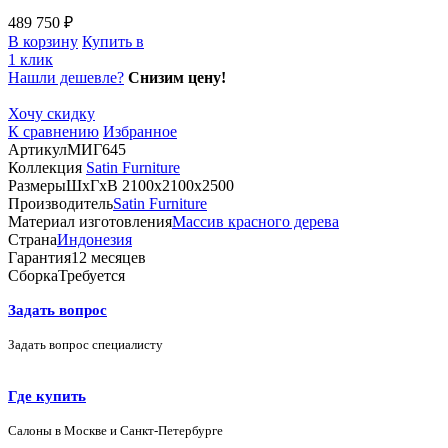
489 750 ₽
В корзину
Купить в
1 клик
Нашли дешевле?
Снизим цену!
Хочу скидку
К сравнению
Избранное
Артикул
МИГ645
Коллекция
Satin Furniture
Размеры
ШхГхВ 2100х2100х2500
Производитель
Satin Furniture
Материал изготовления
Массив красного дерева
Страна
Индонезия
Гарантия
12 месяцев
Сборка
Требуется
Задать вопрос
Задать вопрос специалисту
Где купить
Салоны в Москве и Санкт-Петербурге