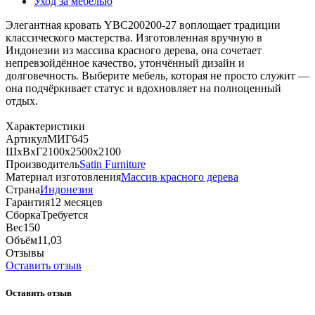
Уход за мебелью
Элегантная кровать YBC200200‑27 воплощает традиции
классического мастерства. Изготовленная вручную в
Индонезии из массива красного дерева, она сочетает
непревзойдённое качество, утончённый дизайн и
долговечность. Выберите мебель, которая не просто служит —
она подчёркивает статус и вдохновляет на полноценный
отдых.
Характеристики
Артикул
МИГ645
ШхВхГ
2100х2500х2100
Производитель
Satin Furniture
Материал изготовления
Массив красного дерева
Страна
Индонезия
Гарантия
12 месяцев
Сборка
Требуется
Вес
150
Объём
11,03
Отзывы
Оставить отзыв
Оставить отзыв