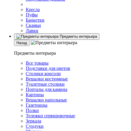
Кресла
Пуфы
Банкетки
Скамьи
Лавки
Предметы интерьера
Назад
Предметы интерьера
Все товары
Подставки для цветов
Столики консоли
Вешалки костюмные
Туалетные столики
Порталы для камина
Картины
Вешалки напольные
Газетницы
Полки
Тележки сервировочные
Зеркала
Сундуки