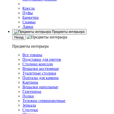
Кресла
Пуфы
Банкетки
Скамьи
Лавки
Предметы интерьера
Назад
Предметы интерьера
Все товары
Подставки для цветов
Столики консоли
Вешалки костюмные
Туалетные столики
Порталы для камина
Картины
Вешалки напольные
Газетницы
Полки
Тележки сервировочные
Зеркала
Сундуки