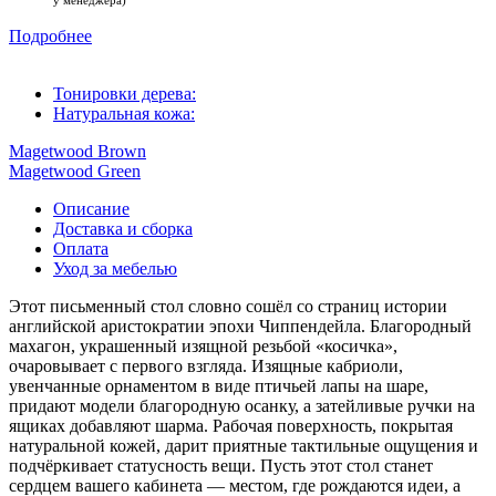
у менеджера)
Подробнее
Тонировки дерева:
Натуральная кожа:
Magetwood Brown
Magetwood Green
Описание
Доставка и сборка
Оплата
Уход за мебелью
Этот письменный стол словно сошёл со страниц истории
английской аристократии эпохи Чиппендейла. Благородный
махагон, украшенный изящной резьбой «косичка»,
очаровывает с первого взгляда. Изящные кабриоли,
увенчанные орнаментом в виде птичьей лапы на шаре,
придают модели благородную осанку, а затейливые ручки на
ящиках добавляют шарма. Рабочая поверхность, покрытая
натуральной кожей, дарит приятные тактильные ощущения и
подчёркивает статусность вещи. Пусть этот стол станет
сердцем вашего кабинета — местом, где рождаются идеи, а