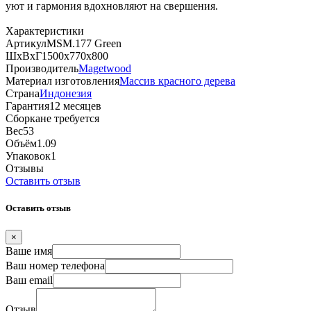
уют и гармония вдохновляют на свершения.
Характеристики
Артикул
MSM.177 Green
ШхВхГ
1500х770х800
Производитель
Magetwood
Материал изготовления
Массив красного дерева
Страна
Индонезия
Гарантия
12 месяцев
Сборка
не требуется
Вес
53
Объём
1.09
Упаковок
1
Отзывы
Оставить отзыв
Оставить отзыв
×
Ваше имя
Ваш номер телефона
Ваш email
Отзыв