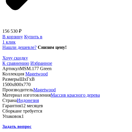
156 530 ₽
В корзину
Купить в
1 клик
Нашли дешевле?
Снизим цену!
Хочу скидку
К сравнению
Избранное
Артикул
MSM.177 Green
Коллекция
Magetwood
Размеры
ШхГхВ
1500х800х770
Производитель
Magetwood
Материал изготовления
Массив красного дерева
Страна
Индонезия
Гарантия
12 месяцев
Сборка
не требуется
Упаковок
1
Задать вопрос