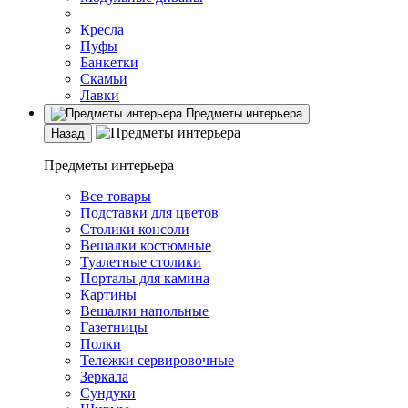
Кресла
Пуфы
Банкетки
Скамьи
Лавки
Предметы интерьера
Назад
Предметы интерьера
Все товары
Подставки для цветов
Столики консоли
Вешалки костюмные
Туалетные столики
Порталы для камина
Картины
Вешалки напольные
Газетницы
Полки
Тележки сервировочные
Зеркала
Сундуки