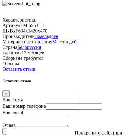
Характеристики
Артикул
ГМ 6563-11
ШхВхГ
634х1420х470
Производитель
Гомельдрев
Материал изготовления
Массив дуба
Страна
Белоруссия
Гарантия
12 месяцев
Сборка
не требуется
Отзывы
Оставить отзыв
Оставить отзыв
×
Ваше имя
Ваш номер телефона
Ваш email
Отзыв
Прикрепите файл (при