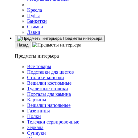
Кресла
Пуфы
Банкетки
Скамьи
Лавки
Предметы интерьера
Назад
Предметы интерьера
Все товары
Подставки для цветов
Столики консоли
Вешалки костюмные
Туалетные столики
Порталы для камина
Картины
Вешалки напольные
Газетницы
Полки
Тележки сервировочные
Зеркала
Сундуки