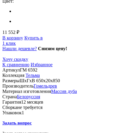
Цвет:
11 552 ₽
В корзину
Купить в
1 клик
Нашли дешевле?
Снизим цену!
Хочу скидку
К сравнению
Избранное
Артикул
ГМ 6592
Коллекция
Тельма
Размеры
ШхГхВ 650х20х850
Производитель
Гомельдрев
Материал изготовления
Массив дуба
Страна
Белоруссия
Гарантия
12 месяцев
Сборка
не требуется
Упаковок
1
Задать вопрос