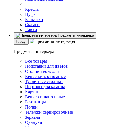
Кресла
Пуфы
Банкетки
Скамьи
Лавки
Предметы интерьера
Назад
Предметы интерьера
Все товары
Подставки для цветов
Столики консоли
Вешалки костюмные
Туалетные столики
Порталы для камина
Картины
Вешалки напольные
Газетницы
Полки
Тележки сервировочные
Зеркала
Сундуки