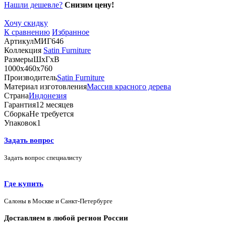
Нашли дешевле?
Снизим цену!
Хочу скидку
К сравнению
Избранное
Артикул
МИГ646
Коллекция
Satin Furniture
Размеры
ШхГхВ
1000х460х760
Производитель
Satin Furniture
Материал изготовления
Массив красного дерева
Страна
Индонезия
Гарантия
12 месяцев
Сборка
Не требуется
Упаковок
1
Задать вопрос
Задать вопрос специалисту
Где купить
Салоны в Москве и Санкт-Петербурге
Доставляем в любой регион России