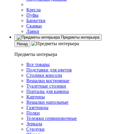
Кресла
Пуфы
Банкетки
Скамьи
Лавки
Предметы интерьера
Назад
Предметы интерьера
Все товары
Подставки для цветов
Столики консоли
Вешалки костюмные
Туалетные столики
Порталы для камина
Картины
Вешалки напольные
Газетницы
Полки
Тележки сервировочные
Зеркала
Сундуки