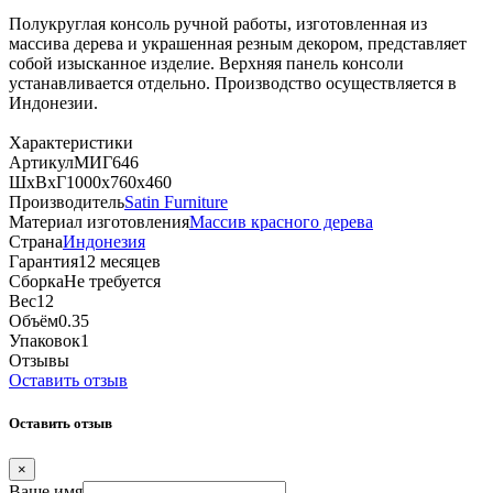
Полукруглая консоль ручной работы, изготовленная из
массива дерева и украшенная резным декором, представляет
собой изысканное изделие. Верхняя панель консоли
устанавливается отдельно. Производство осуществляется в
Индонезии.
Характеристики
Артикул
МИГ646
ШхВхГ
1000х760х460
Производитель
Satin Furniture
Материал изготовления
Массив красного дерева
Страна
Индонезия
Гарантия
12 месяцев
Сборка
Не требуется
Вес
12
Объём
0.35
Упаковок
1
Отзывы
Оставить отзыв
Оставить отзыв
×
Ваше имя