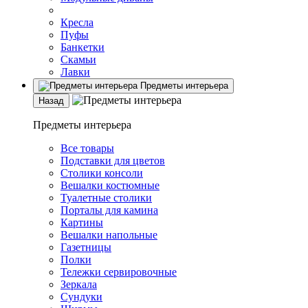
Кресла
Пуфы
Банкетки
Скамьи
Лавки
Предметы интерьера
Назад
Предметы интерьера
Все товары
Подставки для цветов
Столики консоли
Вешалки костюмные
Туалетные столики
Порталы для камина
Картины
Вешалки напольные
Газетницы
Полки
Тележки сервировочные
Зеркала
Сундуки