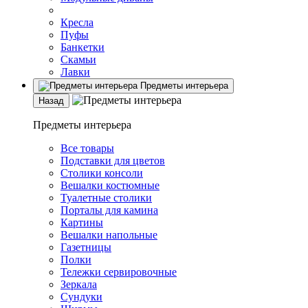
Кресла
Пуфы
Банкетки
Скамьи
Лавки
Предметы интерьера
Назад
Предметы интерьера
Все товары
Подставки для цветов
Столики консоли
Вешалки костюмные
Туалетные столики
Порталы для камина
Картины
Вешалки напольные
Газетницы
Полки
Тележки сервировочные
Зеркала
Сундуки