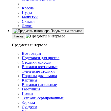
Кресла
Пуфы
Банкетки
Скамьи
Лавки
Предметы интерьера
Назад
Предметы интерьера
Все товары
Подставки для цветов
Столики консоли
Вешалки костюмные
Туалетные столики
Порталы для камина
Картины
Вешалки напольные
Газетницы
Полки
Тележки сервировочные
Зеркала
Сундуки