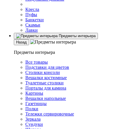
Кресла
Пуфы
Банкетки
Скамьи
Лавки
Предметы интерьера
Назад
Предметы интерьера
Все товары
Подставки для цветов
Столики консоли
Вешалки костюмные
Туалетные столики
Порталы для камина
Картины
Вешалки напольные
Газетницы
Полки
Тележки сервировочные
Зеркала
Сундуки