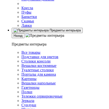
Кресла
Пуфы
Банкетки
Скамьи
Лавки
Предметы интерьера
Назад
Предметы интерьера
Все товары
Подставки для цветов
Столики консоли
Вешалки костюмные
Туалетные столики
Порталы для камина
Картины
Вешалки напольные
Газетницы
Полки
Тележки сервировочные
Зеркала
Сундуки