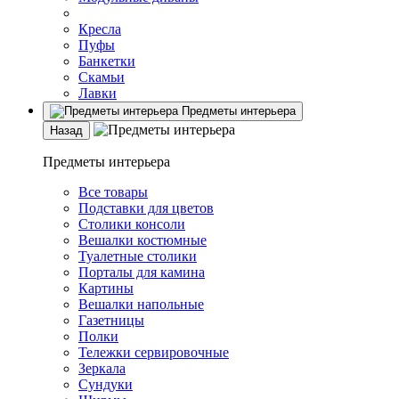
Кресла
Пуфы
Банкетки
Скамьи
Лавки
Предметы интерьера
Назад
Предметы интерьера
Все товары
Подставки для цветов
Столики консоли
Вешалки костюмные
Туалетные столики
Порталы для камина
Картины
Вешалки напольные
Газетницы
Полки
Тележки сервировочные
Зеркала
Сундуки