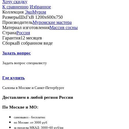
Хочу скидку
К сравнению
Избранное
Коллекция
ЭкоМуром
Размеры
ШхГхВ 1200х600х750
Производитель
Муромские мастера
Материал изготовления
Массив сосны
Страна
Россия
Гарантия
12 месяцев
Сборка
В собранном виде
Задать вопрос
Задать вопрос специалисту
Где купить
Салоны в Москве и Санкт-Петербурге
Доставляем в любой регион России
По Москве и МО:
самовывоз - бесплатно
по Москве: от 3000 руб
за пределы МКАД: 3000+60 руб/км