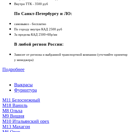
Внутри ТТК - 3500 руб
По Санкт-Петербургу и ЛО:
самовывоз - бесплатно
По городу внутри КАД 2500 руб
За пределы КАД 2500+60р/км
В любой регион России:
Зависит от региона и выбранной транспортной компании (уточняйте ориентир
у менеджера)
Подробнее
Выкрасы
Фурнитура
М11 Белоснежный
М18 Ваниль
M8 Ольха
М9 Вишня
М10 Итальянский орех
М13 Махагон
М6 Орех