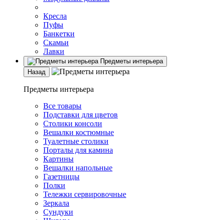
Кресла
Пуфы
Банкетки
Скамьи
Лавки
Предметы интерьера
Назад
Предметы интерьера
Все товары
Подставки для цветов
Столики консоли
Вешалки костюмные
Туалетные столики
Порталы для камина
Картины
Вешалки напольные
Газетницы
Полки
Тележки сервировочные
Зеркала
Сундуки