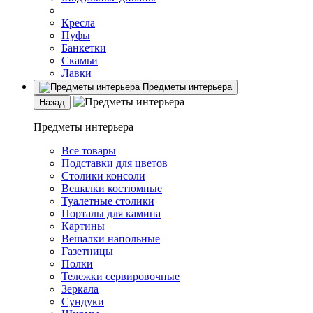
Кресла
Пуфы
Банкетки
Скамьи
Лавки
Предметы интерьера
Назад
Предметы интерьера
Все товары
Подставки для цветов
Столики консоли
Вешалки костюмные
Туалетные столики
Порталы для камина
Картины
Вешалки напольные
Газетницы
Полки
Тележки сервировочные
Зеркала
Сундуки