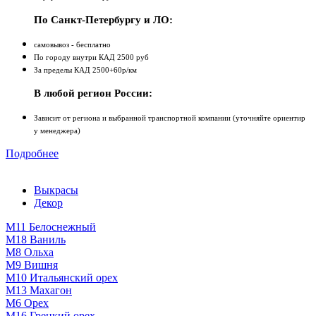
По Санкт-Петербургу и ЛО:
самовывоз - бесплатно
По городу внутри КАД 2500 руб
За пределы КАД 2500+60р/км
В любой регион России:
Зависит от региона и выбранной транспортной компании (уточняйте ориентир
у менеджера)
Подробнее
Выкрасы
Декор
М11 Белоснежный
М18 Ваниль
M8 Ольха
М9 Вишня
М10 Итальянский орех
М13 Махагон
М6 Орех
М16 Грецкий орех