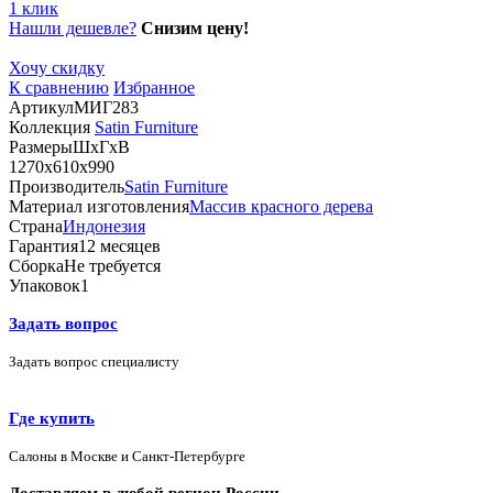
1 клик
Нашли дешевле?
Снизим цену!
Хочу скидку
К сравнению
Избранное
Артикул
МИГ283
Коллекция
Satin Furniture
Размеры
ШхГхВ
1270х610х990
Производитель
Satin Furniture
Материал изготовления
Массив красного дерева
Страна
Индонезия
Гарантия
12 месяцев
Сборка
Не требуется
Упаковок
1
Задать вопрос
Задать вопрос специалисту
Где купить
Салоны в Москве и Санкт-Петербурге