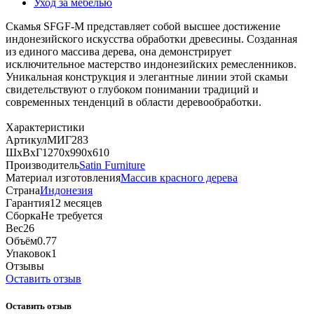
Уход за мебелью
Скамья SFGF-M представляет собой высшее достижение
индонезийского искусства обработки древесины. Созданная
из единого массива дерева, она демонстрирует
исключительное мастерство индонезийских ремесленников.
Уникальная конструкция и элегантные линии этой скамьи
свидетельствуют о глубоком понимании традиций и
современных тенденций в области деревообработки.
Характеристики
Артикул
МИГ283
ШхВхГ
1270х990х610
Производитель
Satin Furniture
Материал изготовления
Массив красного дерева
Страна
Индонезия
Гарантия
12 месяцев
Сборка
Не требуется
Вес
26
Объём
0.77
Упаковок
1
Отзывы
Оставить отзыв
Оставить отзыв