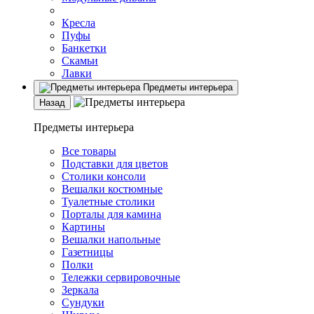
Кресла
Пуфы
Банкетки
Скамьи
Лавки
Предметы интерьера
Назад
Предметы интерьера
Все товары
Подставки для цветов
Столики консоли
Вешалки костюмные
Туалетные столики
Порталы для камина
Картины
Вешалки напольные
Газетницы
Полки
Тележки сервировочные
Зеркала
Сундуки