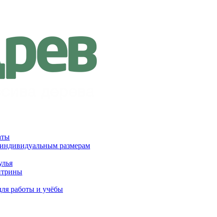
аты
 индивидуальным размерам
улья
итрины
для работы и учёбы