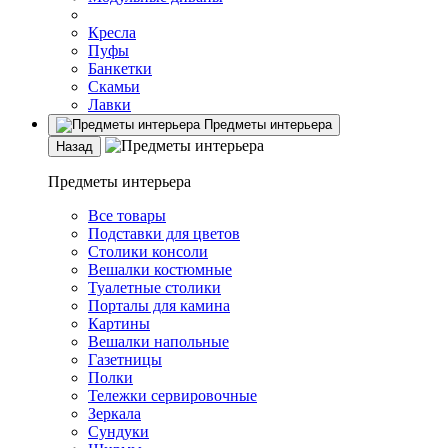
Кресла
Пуфы
Банкетки
Скамьи
Лавки
Предметы интерьера
Назад
Предметы интерьера
Все товары
Подставки для цветов
Столики консоли
Вешалки костюмные
Туалетные столики
Порталы для камина
Картины
Вешалки напольные
Газетницы
Полки
Тележки сервировочные
Зеркала
Сундуки