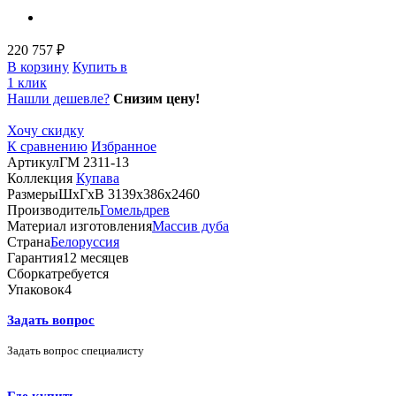
220 757 ₽
В корзину
Купить в
1 клик
Нашли дешевле?
Снизим цену!
Хочу скидку
К сравнению
Избранное
Артикул
ГМ 2311-13
Коллекция
Купава
Размеры
ШхГхВ 3139х386х2460
Производитель
Гомельдрев
Материал изготовления
Массив дуба
Страна
Белоруссия
Гарантия
12 месяцев
Сборка
требуется
Упаковок
4
Задать вопрос
Задать вопрос специалисту