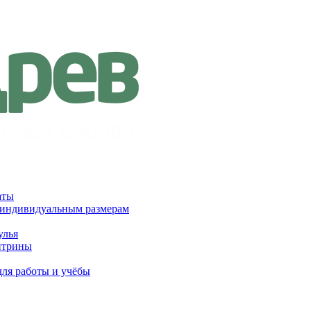
аты
 индивидуальным размерам
улья
итрины
для работы и учёбы