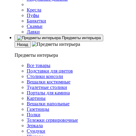
Кресла
Пуфы
Банкетки
Скамьи
Лавки
Предметы интерьера
Назад
Предметы интерьера
Все товары
Подставки для цветов
Столики консоли
Вешалки костюмные
Туалетные столики
Порталы для камина
Картины
Вешалки напольные
Газетницы
Полки
Тележки сервировочные
Зеркала
Сундуки