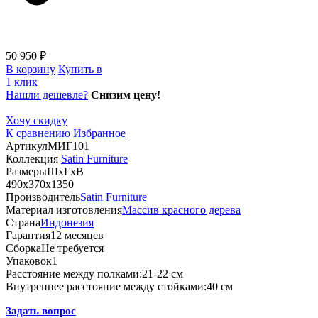
50 950 ₽
В корзину
Купить в
1 клик
Нашли дешевле?
Снизим цену!
Хочу скидку
К сравнению
Избранное
Артикул
МИГ101
Коллекция
Satin Furniture
Размеры
ШхГхВ
490х370х1350
Производитель
Satin Furniture
Материал изготовления
Массив красного дерева
Страна
Индонезия
Гарантия
12 месяцев
Сборка
Не требуется
Упаковок
1
Расстояние между полками:
21-22 см
Внутреннее расстояние между стойками:
40 см
Задать вопрос