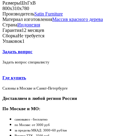
Размеры
ШхГхВ
800х310х780
Производитель
Satin Furniture
Материал изготовления
Массив красного дерева
Страна
Индонезия
Гарантия
12 месяцев
Сборка
Не требуется
Упаковок
1
Задать вопрос
Задать вопрос специалисту
Где купить
Салоны в Москве и Санкт-Петербурге
Доставляем в любой регион России
По Москве и МО:
самовывоз - бесплатно
по Москве: от 3000 руб
за пределы МКАД: 3000+60 руб/км
Внутри ТТК - 3500 руб