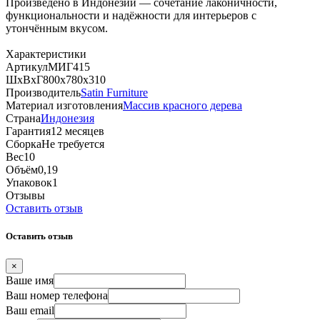
Произведено в Индонезии — сочетание лаконичности,
функциональности и надёжности для интерьеров с
утончённым вкусом.
Характеристики
Артикул
МИГ415
ШхВхГ
800х780х310
Производитель
Satin Furniture
Материал изготовления
Массив красного дерева
Страна
Индонезия
Гарантия
12 месяцев
Сборка
Не требуется
Вес
10
Объём
0,19
Упаковок
1
Отзывы
Оставить отзыв
Оставить отзыв
×
Ваше имя
Ваш номер телефона
Ваш email