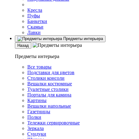
Кресла
Пуфы
Банкетки
Скамьи
Лавки
Предметы интерьера
Назад
Предметы интерьера
Все товары
Подставки для цветов
Столики консоли
Вешалки костюмные
Туалетные столики
Порталы для камина
Картины
Вешалки напольные
Газетницы
Полки
Тележки сервировочные
Зеркала
Сундуки