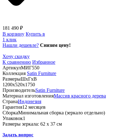
181 490 ₽
В корзину
Купить в
1 клик
Нашли дешевле?
Снизим цену!
Хочу скидку
К сравнению
Избранное
Артикул
МИГ550
Коллекция
Satin Furniture
Размеры
ШхГхВ
1200х520х1750
Производитель
Satin Furniture
Материал изготовления
Массив красного дерева
Страна
Индонезия
Гарантия
12 месяцев
Сборка
Минимальная сборка (зеркало отдельно)
Упаковок
1
Размеры зеркала:
62 х 37 см
Задать вопрос