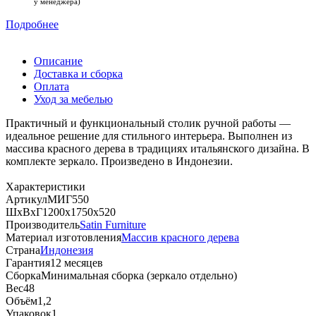
у менеджера)
Подробнее
Описание
Доставка и сборка
Оплата
Уход за мебелью
Практичный и функциональный столик ручной работы —
идеальное решение для стильного интерьера. Выполнен из
массива красного дерева в традициях итальянского дизайна. В
комплекте зеркало. Произведено в Индонезии.
Характеристики
Артикул
МИГ550
ШхВхГ
1200х1750х520
Производитель
Satin Furniture
Материал изготовления
Массив красного дерева
Страна
Индонезия
Гарантия
12 месяцев
Сборка
Минимальная сборка (зеркало отдельно)
Вес
48
Объём
1,2
Упаковок
1