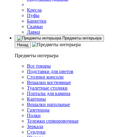
Кресла
Пуфы
Банкетки
Скамьи
Лавки
Предметы интерьера
Назад
Предметы интерьера
Все товары
Подставки для цветов
Столики консоли
Вешалки костюмные
Туалетные столики
Порталы для камина
Картины
Вешалки напольные
Газетницы
Полки
Тележки сервировочные
Зеркала
Сундуки