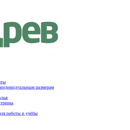
аты
 индивидуальным размерам
улья
итрины
для работы и учёбы