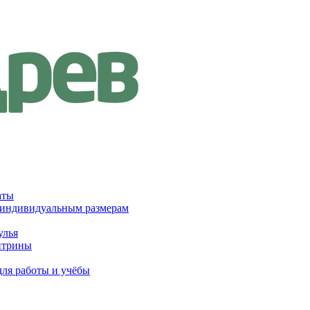
аты
 индивидуальным размерам
улья
итрины
для работы и учёбы