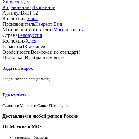
Хочу скидку
К сравнению
Избранное
Артикул
ВИП 12
Коллекция
Хлоя
Производитель
Эверест Вип
Материал изготовления
Массив сосны
Страна
Белоруссия
Коллекция
Хлоя
Гарантия
18 месяцев
Особенности
Возможен не стандарт!
Поставка:
В собранном виде
Задать вопрос
Задать вопрос специалисту
Где купить
Салоны в Москве и Санкт-Петербурге
Доставляем в любой регион России
По Москве и МО:
самовывоз - бесплатно