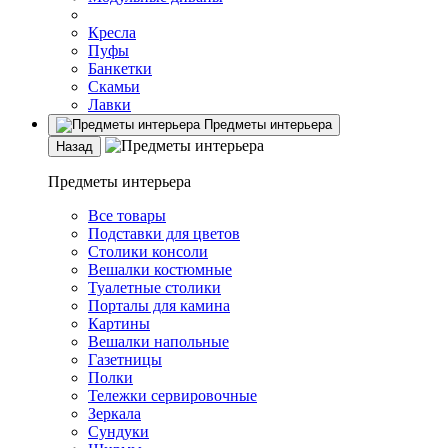
Кресла
Пуфы
Банкетки
Скамьи
Лавки
Предметы интерьера
Назад
Предметы интерьера
Все товары
Подставки для цветов
Столики консоли
Вешалки костюмные
Туалетные столики
Порталы для камина
Картины
Вешалки напольные
Газетницы
Полки
Тележки сервировочные
Зеркала
Сундуки