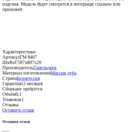
изделия. Модель будет смотрется в интерьере спальни или
прихожей
Характеристики
Артикул
ГМ 8407
ШхВхГ
587х807х29
Производитель
Гомельдрев
Материал изготовления
Массив дуба
Страна
Белоруссия
Гарантия
12 месяцев
Сборка
не требуется
Объём
0,1
Упаковок
1
Отзывы
Оставить отзыв
Оставить отзыв