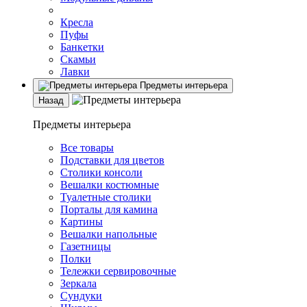
Кресла
Пуфы
Банкетки
Скамьи
Лавки
Предметы интерьера
Назад
Предметы интерьера
Все товары
Подставки для цветов
Столики консоли
Вешалки костюмные
Туалетные столики
Порталы для камина
Картины
Вешалки напольные
Газетницы
Полки
Тележки сервировочные
Зеркала
Сундуки