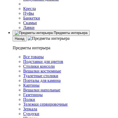
Кресла
Пуфы
Банкетки
Скамьи
Лавки
Предметы интерьера
Назад
Предметы интерьера
Все товары
Подставки для цветов
Столики консоли
Вешалки костюмные
Туалетные столики
Порталы для камина
Картины
Вешалки напольные
Газетницы
Полки
Тележки сервировочные
Зеркала
Сундуки