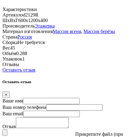
Характеристики
Артикул
od2129R
ШхВхГ
600х1200х400
Производитель
Этажерка
Материал изготовления
Массив ясеня
,
Массив берёзы
Страна
Россия
Сборка
Не требуется
Вес
45
Объём
0.288
Упаковок
1
Отзывы
Оставить отзыв
Оставить отзыв
×
Ваше имя
Ваш номер телефона
Ваш email
Отзыв
Прикрепите файл (при