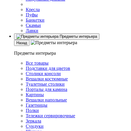
Кресла
Пуфы
Банкетки
Скамьи
Лавки
Предметы интерьера
Назад
Предметы интерьера
Все товары
Подставки для цветов
Столики консоли
Вешалки костюмные
Туалетные столики
Порталы для камина
Картины
Вешалки напольные
Газетницы
Полки
Тележки сервировочные
Зеркала
Сундуки