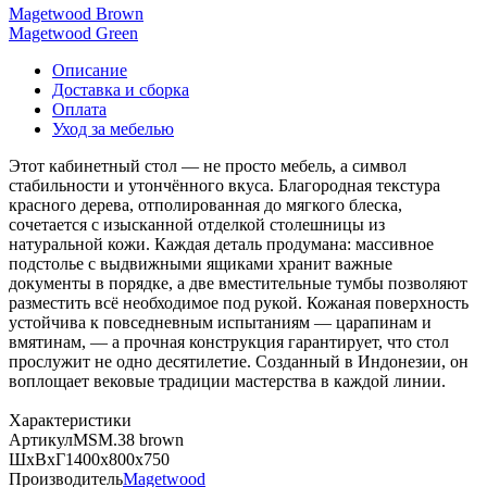
Magetwood Brown
Magetwood Green
Описание
Доставка и сборка
Оплата
Уход за мебелью
Этот кабинетный стол — не просто мебель, а символ
стабильности и утончённого вкуса. Благородная текстура
красного дерева, отполированная до мягкого блеска,
сочетается с изысканной отделкой столешницы из
натуральной кожи. Каждая деталь продумана: массивное
подстолье с выдвижными ящиками хранит важные
документы в порядке, а две вместительные тумбы позволяют
разместить всё необходимое под рукой. Кожаная поверхность
устойчива к повседневным испытаниям — царапинам и
вмятинам, — а прочная конструкция гарантирует, что стол
прослужит не одно десятилетие. Созданный в Индонезии, он
воплощает вековые традиции мастерства в каждой линии.
Характеристики
Артикул
MSM.38 brown
ШхВхГ
1400х800х750
Производитель
Magetwood