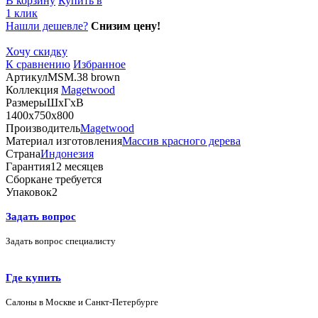
В корзину
Купить в
1 клик
Нашли дешевле?
Снизим цену!
Хочу скидку
К сравнению
Избранное
Артикул
MSM.38 brown
Коллекция
Magetwood
Размеры
ШхГхВ
1400х750х800
Производитель
Magetwood
Материал изготовления
Массив красного дерева
Страна
Индонезия
Гарантия
12 месяцев
Сборка
не требуется
Упаковок
2
Задать вопрос
Задать вопрос специалисту
Где купить
Салоны в Москве и Санкт-Петербурге