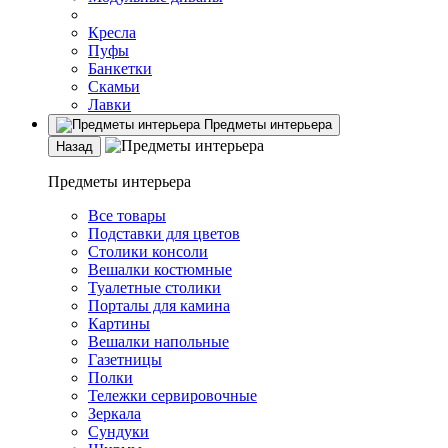
Кресла
Пуфы
Банкетки
Скамьи
Лавки
Предметы интерьера
Назад
Предметы интерьера
Все товары
Подставки для цветов
Столики консоли
Вешалки костюмные
Туалетные столики
Порталы для камина
Картины
Вешалки напольные
Газетницы
Полки
Тележки сервировочные
Зеркала
Сундуки