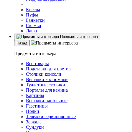
Кресла
Пуфы
Банкетки
Скамьи
Лавки
Предметы интерьера
Назад
Предметы интерьера
Все товары
Подставки для цветов
Столики консоли
Вешалки костюмные
Туалетные столики
Порталы для камина
Картины
Вешалки напольные
Газетницы
Полки
Тележки сервировочные
Зеркала
Сундуки