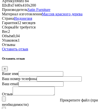
Артикул
МИГ84
ШхВхГ
440х410х200
Производитель
Satin Furniture
Материал изготовления
Массив красного дерева
Страна
Индонезия
Гарантия
12 месяцев
Сборка
Не требуется
Вес
2
Объём
0,04
Упаковок
1
Отзывы
Оставить отзыв
Оставить отзыв
×
Ваше имя
Ваш номер телефона
Ваш email
Отзыв
Прикрепите файл (при
необходимости)