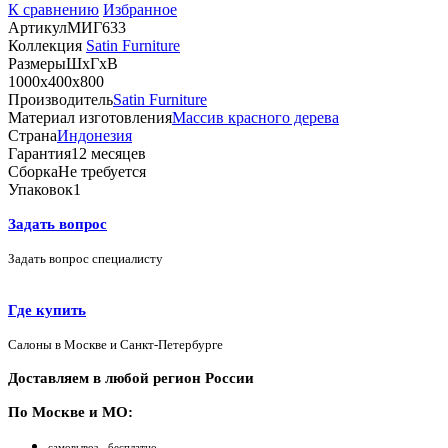
К сравнению
Избранное
Артикул
МИГ633
Коллекция
Satin Furniture
Размеры
ШхГхВ
1000х400х800
Производитель
Satin Furniture
Материал изготовления
Массив красного дерева
Страна
Индонезия
Гарантия
12 месяцев
Сборка
Не требуется
Упаковок
1
Задать вопрос
Задать вопрос специалисту
Где купить
Салоны в Москве и Санкт-Петербурге
Доставляем в любой регион России
По Москве и МО:
самовывоз - бесплатно