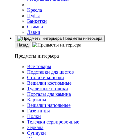
Кресла
Пуфы
Банкетки
Скамьи
Лавки
Предметы интерьера
Назад
Предметы интерьера
Все товары
Подставки для цветов
Столики консоли
Вешалки костюмные
Туалетные столики
Порталы для камина
Картины
Вешалки напольные
Газетницы
Полки
Тележки сервировочные
Зеркала
Сундуки